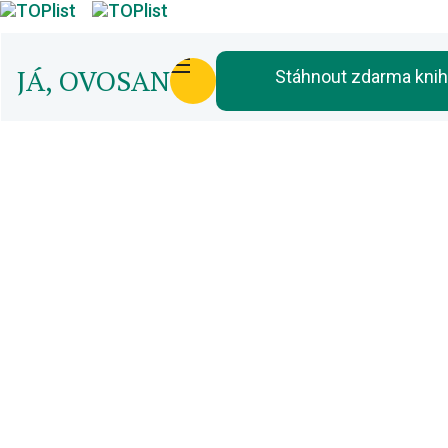
JÁ, OVOSAN
Stáhnout zdarma kni